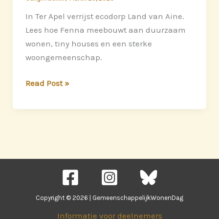
In Ter Apel verrijst ecodorp Land van Aine.
Lees hoe Fenna meebouwt aan duurzaam
wonen, tiny houses en een sterke
woongemeenschap.
Fenna
Read Post »
(59)
bouwt
mee
aan
een
groot
ecodorp
in
Copyright © 2026 | GemeenschappelijkWonenDag
Ter
Informatie voor deelnemers